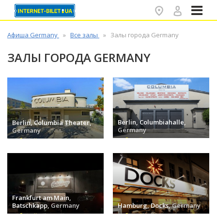
✕
Афиша Germany
Все залы
Залы города Germany
ЗАЛЫ ГОРОДА GERMANY
Berlin, Columbiahalle,
Berlin, Columbia Theater,
Germany
Germany
событий (0) »
событий (0) »
Frankfurt am Main,
Batschkapp,
Germany
Hamburg, Docks,
Germany
событий (0) »
событий (0) »