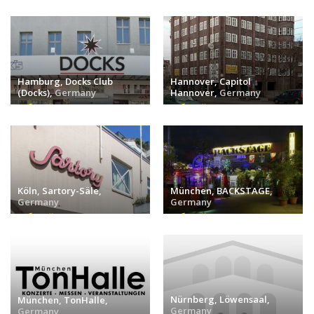
Hamburg, Docks Club
Hannover, Capitol
(Docks),
Germany
Hannover,
Germany
событий (0) »
событий (0) »
Köln, Sartory-Säle,
München, BACKSTAGE,
Germany
Germany
событий (0) »
событий (0) »
Nürnberg, Löwensaal,
München, TonHalle,
Germany
Germany