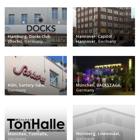
Hamburg, Docks Club
Hannover, Capitol
(Docks),
Germany
Hannover,
Germany
заходів (0) »
заходів (0) »
Köln, Sartory-Säle,
München, BACKSTAGE,
Germany
Germany
заходів (0) »
заходів (0) »
Nürnberg, Löwensaal,
München, TonHalle,
Germany
Germany