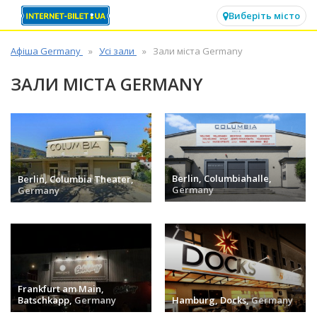
✕
Виберіть місто
Афіша Germany
Усі зали
Зали міста Germany
ЗАЛИ МІСТА GERMANY
Berlin, Columbiahalle,
Berlin, Columbia Theater,
Germany
Germany
заходів (0) »
заходів (0) »
Frankfurt am Main,
Batschkapp,
Germany
Hamburg, Docks,
Germany
заходів (0) »
заходів (0) »